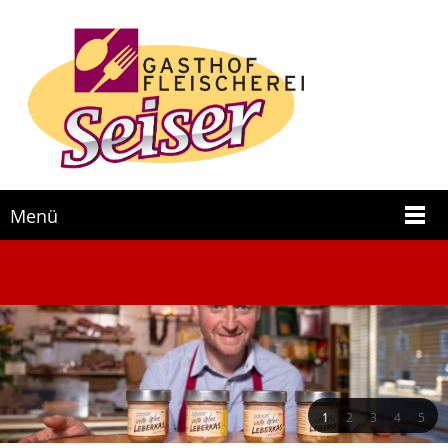
Menü
1
2
3
4
5